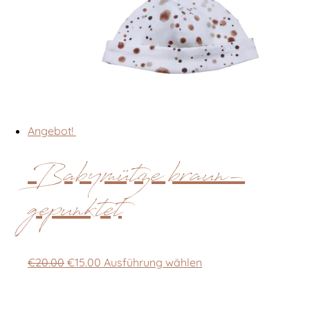
Angebot!
Babymütze braun-
gepunktet
Ursprünglicher
Aktueller
Dieses
€
20.00
€
15.00
Ausführung wählen
Preis
Preis
Produkt
war:
ist:
weist