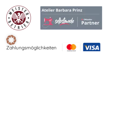
Zahlungsmöglichkeiten
BENÖTIGEN SIE HILFE?
+ 43 660 6911609
hello@atelierbarbaraprinz.at
Holzleiten 9, 3350 Stadt Haag
Termine nach Vereinbarung.